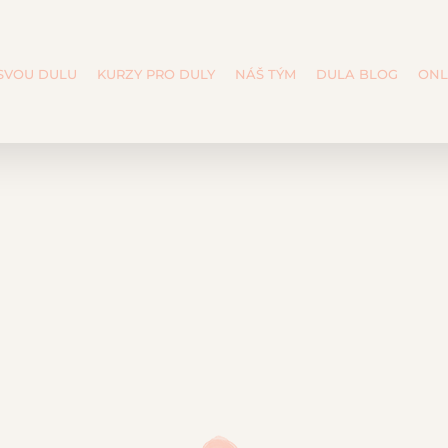
 SVOU DULU
KURZY PRO DULY
NÁŠ TÝM
DULA BLOG
ONL