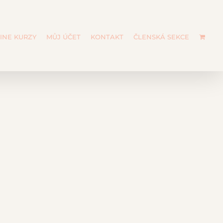
INE KURZY
MŮJ ÚČET
KONTAKT
ČLENSKÁ SEKCE