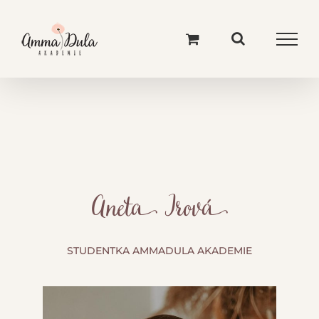
Skip
to
content
Aneta Irová
STUDENTKA AMMADULA AKADEMIE