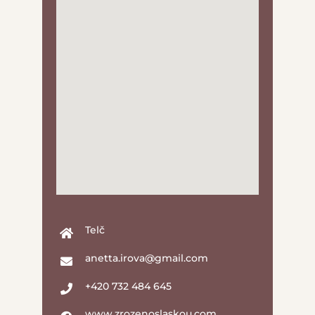
Telč
anetta.irova@gmail.com
+420 732 484 645
www.zrozenoslaskou.com