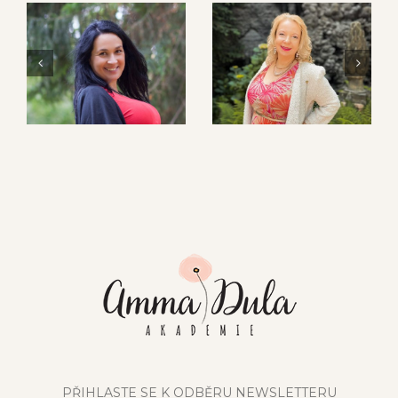
Gabriela
Pavla Callaghanová
Švadlenková
PŘIHLASTE SE K ODBĚRU NEWSLETTERU