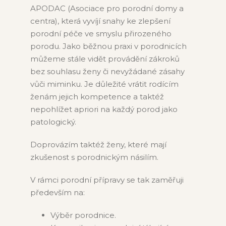
APODAC (Asociace pro porodní domy a
centra), která vyvíjí snahy ke zlepšení
porodní péče ve smyslu přirozeného
porodu. Jako běžnou praxi v porodnicích
můžeme stále vidět provádění zákroků
bez souhlasu ženy či nevyžádané zásahy
vůči miminku. Je důležité vrátit rodícím
ženám jejich kompetence a taktéž
nepohlížet apriori na každý porod jako
patologický.
Doprovázím taktéž ženy, které mají
zkušenost s porodnickým násilím.
V rámci porodní přípravy se tak zaměřuji
především na:
Výběr porodnice.