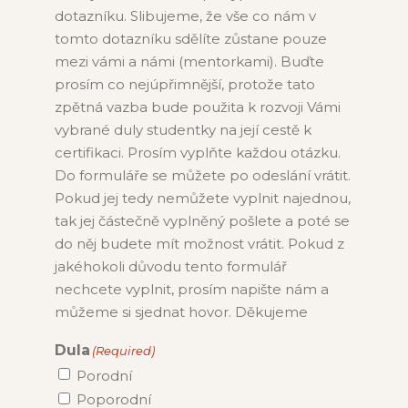
dotazníku. Slibujeme, že vše co nám v
tomto dotazníku sdělíte zůstane pouze
mezi vámi a námi (mentorkami). Buďte
prosím co nejúpřimnější, protože tato
zpětná vazba bude použita k rozvoji Vámi
vybrané duly studentky na její cestě k
certifikaci. Prosím vyplňte každou otázku.
Do formuláře se můžete po odeslání vrátit.
Pokud jej tedy nemůžete vyplnit najednou,
tak jej částečně vyplněný pošlete a poté se
do něj budete mít možnost vrátit. Pokud z
jakéhokoli důvodu tento formulář
nechcete vyplnit, prosím napište nám a
můžeme si sjednat hovor. Děkujeme
Dula
(Required)
Porodní
Poporodní