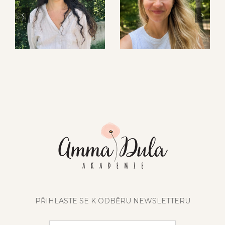
ára Bursová
Kristýna Vágnerová
Dominika
PŘIHLASTE SE K ODBĚRU NEWSLETTERU