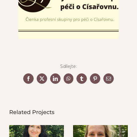
Sdílejte:
Facebook
X
LinkedIn
WhatsApp
Tumblr
Pinterest
Email
Related Projects