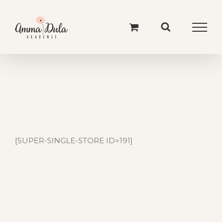
Skip
to
content
[SUPER-SINGLE-STORE ID=191]