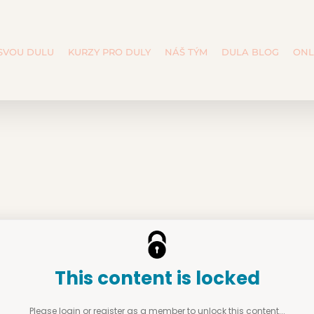
 SVOU DULU
KURZY PRO DULY
NÁŠ TÝM
DULA BLOG
ONL
This content is locked
Please login or register as a member to unlock this content...