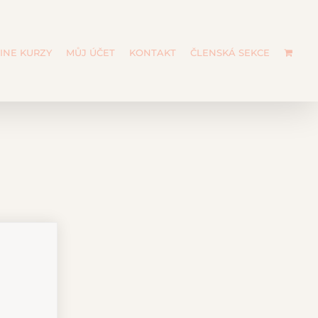
INE KURZY
MŮJ ÚČET
KONTAKT
ČLENSKÁ SEKCE