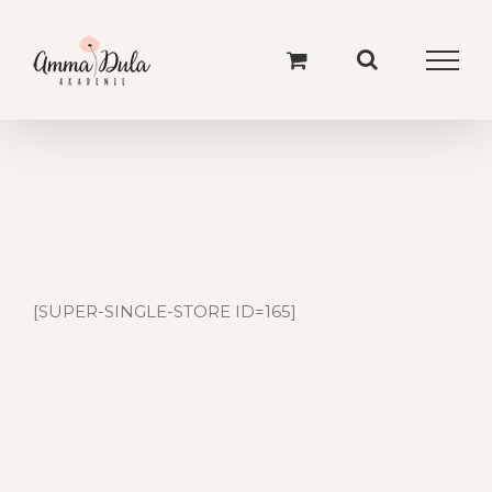
Skip
to
content
[SUPER-SINGLE-STORE ID=165]