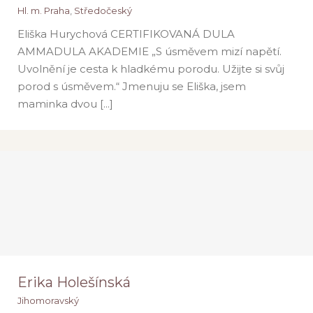
Hl. m. Praha
,
Středočeský
Eliška Hurychová CERTIFIKOVANÁ DULA
AMMADULA AKADEMIE „S úsměvem mizí napětí.
Eliška Hurychová
Uvolnění je cesta k hladkému porodu. Užijte si svůj
Hl. m. Praha
Středočeský
porod s úsměvem.“ Jmenuju se Eliška, jsem
maminka dvou [...]
Erika Holešínská
Jihomoravský
Erika Holešínská