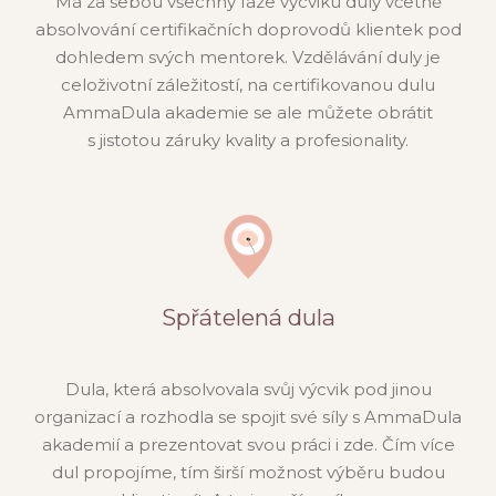
Má za sebou všechny fáze výcviku duly včetně
absolvování certifikačních doprovodů klientek pod
dohledem svých mentorek. Vzdělávání duly je
celoživotní záležitostí, na certifikovanou dulu
AmmaDula akademie se ale můžete obrátit
s jistotou záruky kvality a profesionality.
Spřátelená dula
Dula, která absolvovala svůj výcvik pod jinou
organizací a rozhodla se spojit své síly s AmmaDula
akademií a prezentovat svou práci i zde. Čím více
dul propojíme, tím širší možnost výběru budou