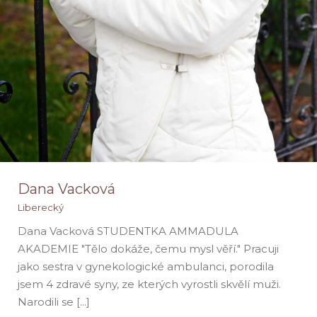
Dana Vacková
Liberecký
Dana Vacková STUDENTKA AMMADULA
AKADEMIE "Tělo dokáže, čemu mysl věří." Pracuji
jako sestra v gynekologické ambulanci, porodila
jsem 4 zdravé syny, ze kterých vyrostli skvělí muži.
Narodili se [...]