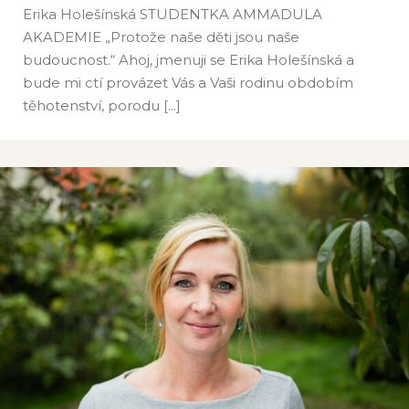
Jihomoravský
Erika Holešínská STUDENTKA AMMADULA
AKADEMIE „Protože naše děti jsou naše
budoucnost.“ Ahoj, jmenuji se Erika Holešínská a
bude mi ctí provázet Vás a Vaši rodinu obdobím
těhotenství, porodu [...]