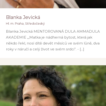
Blanka Jevická
Hl. m. Praha
,
Středočeský
Blanka Jevická MENTOROVANÁ DULA AMMADULA
AKADEMIE „,Matka je nádherná bytost, která jak
někdo řekl, nosí dítě devět měsíců ve svém lůně, dva
roky v náručí a celý život ve svém srdci”. - [...]
Blanka Jevická
Hl. m. Praha
Středočeský