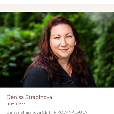
Dana Vacková
Liberecký
Denisa Strapinová
Hl. m. Praha
Denisa Strapinová CERTIFIKOVANÁ DULA