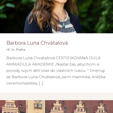
Barbora Luna Chvátalová
Hl. m. Praha
Barbora Luna Chvátalová CERTIFIKOVANÁ DULA
AMMADULA AKADEMIE „Nastal čas, abychom si
Barbora Luna Chvátalová
porody svých dětí vzali do vlastních rukou. “ Jmenuji
Hl. m. Praha
se Barbora Luna Chvátalová, jsem maminka, kněžka
ceremonialistka, [...]