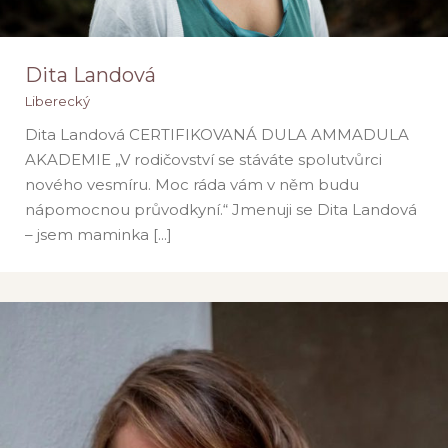
Dita Landová
Liberecký
Dita Landová CERTIFIKOVANÁ DULA AMMADULA
AKADEMIE „V rodičovství se stáváte spolutvůrci
Dita Landová
nového vesmíru. Moc ráda vám v něm budu
Liberecký
nápomocnou průvodkyní.“ Jmenuji se Dita Landová
– jsem maminka [...]