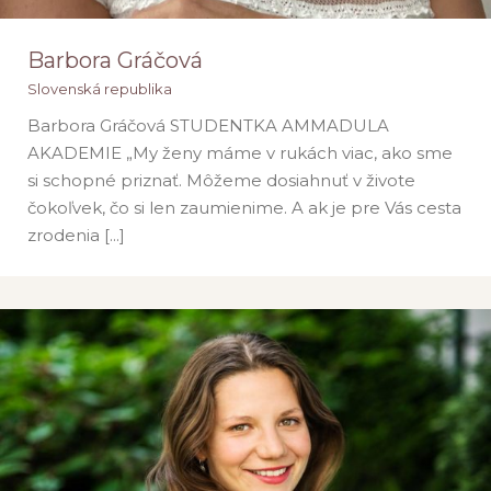
Barbora Gráčová
Slovenská republika
Barbora Gráčová STUDENTKA AMMADULA
AKADEMIE „My ženy máme v rukách viac, ako sme
si schopné priznať. Môžeme dosiahnuť v živote
čokoľvek, čo si len zaumienime. A ak je pre Vás cesta
zrodenia [...]
Barbora Gráčová
Slovenská republika