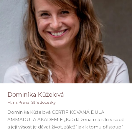
Dominika Kůželová
Hl. m. Praha
,
Středočeský
Dominika Kůželová CERTIFIKOVANÁ DULA
AMMADULA AKADEMIE „Každá žena má sílu v sobě
a její výsost je dávat život, záleží jak k tomu přistoupí.