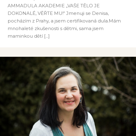
AMMADULA AKADEMIE „VAŠE TĚLO JE
Denisa Strapinová
DOKONALÉ, VĚŘTE MU!“ Jmenuji se Denisa,
Hl. m. Praha
pocházím z Prahy, a jsem certifikovaná dula.Mám
mnohaleté zkušenosti s dětmi, sama jsem
maminkou dětí [...]