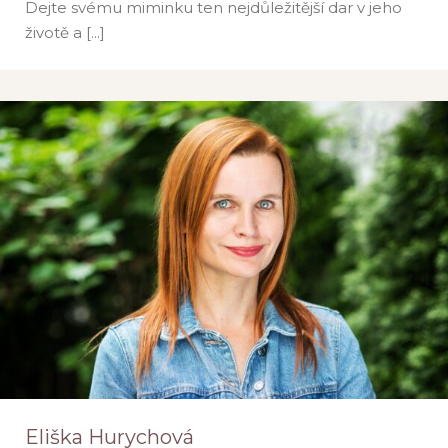
Dejte svému miminku ten nejdůležitější dar v jeho
životě a [...]
Dominika Kůželová
Hl. m. Praha
Středočeský
Eliška Hurychová