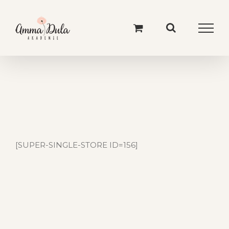
Skip
to
content
[SUPER-SINGLE-STORE ID=156]