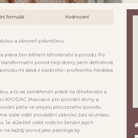
ní formulář
Hodnocení
 dulou a zároveň právničkou.
 na práva žen během těhotenství a porodu. Po
a transformační porod mojí dcery, jsem definitivně
 porodu mi dává z osobního i profesního hlediska
vu, a to se zaměřením právě na těhotenství a
iací APODAC (Asociace pro porodní domy a
í porodní péče ve smyslu přirozeného porodu.
me stále vidět provádění zákroků bez souhlasu
 Je důležité vrátit rodícím ženám jejich
i na každý porod jako patologický.