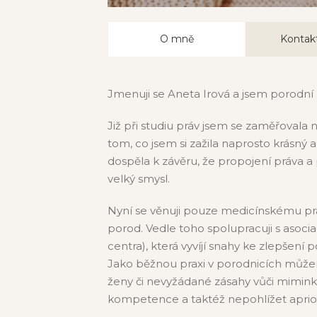
O mně
Kontakt
Jmenuji se Aneta Irová a jsem porodní
Již při studiu práv jsem se zaměřovala
tom, co jsem si zažila naprosto krásný 
dospěla k závěru, že propojení práva a
velký smysl.
Nyní se věnuji pouze medicínskému prá
porod. Vedle toho spolupracuji s asoc
centra), která vyvíjí snahy ke zlepšen
Jako běžnou praxi v porodnicích může
ženy či nevyžádané zásahy vůči miminku.
kompetence a taktéž nepohlížet aprior