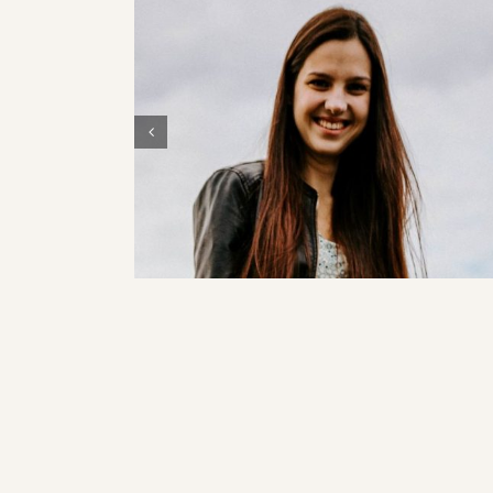
Taťána Tesařová