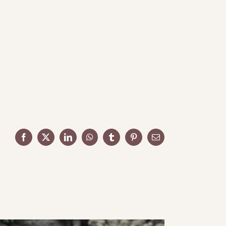
Facebook
X
LinkedIn
WhatsApp
Tumblr
Pinterest
Email