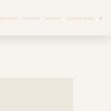
INE KURZY
MŮJ ÚČET
KONTAKT
ČLENSKÁ SEKCE