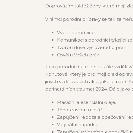
Doprovázím taktéž ženy, které mají zk
V rámci porodní přípravy se tak zaměřu
Výběr porodnice.
Komunikaci s porodnicí týkající s
Tvorbu dříve vysloveného přání.
Osvětu Vašich práv.
Jako porodní dula se neustále vzděláv
Kohutové, který je pro moji praxi opr
jiných vzdělávacích akcí, jako je např
perinatálních traumat 2024. Dále jako 
Masážní a esenciální oleje.
Těhotenskou masáž.
Zapůjčení reboza a opečování re
Vaginální napářku.
Zapůjčení stříbrných kloboučků n