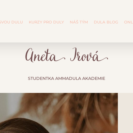
 SVOU DULU
KURZY PRO DULY
NÁŠ TÝM
DULA BLOG
ONL
Aneta Irová
STUDENTKA AMMADULA AKADEMIE