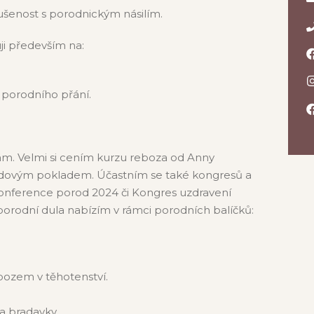
ušenost s porodnickým násilím.
ji především na:
e porodního přání.
ám. Velmi si cením kurzu reboza od Anny
avdovým pokladem. Účastním se také kongresů a
. Konference porod 2024 či Kongres uzdravení
porodní dula nabízím v rámci porodních balíčků:
bozem v těhotenství.
a bradavky.