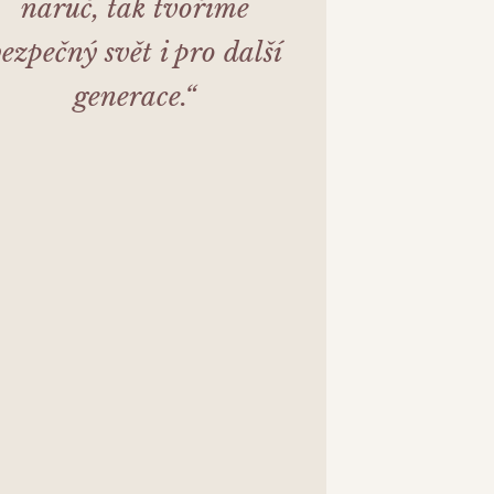
náruč, tak tvoříme
ezpečný svět i pro další
generace.“