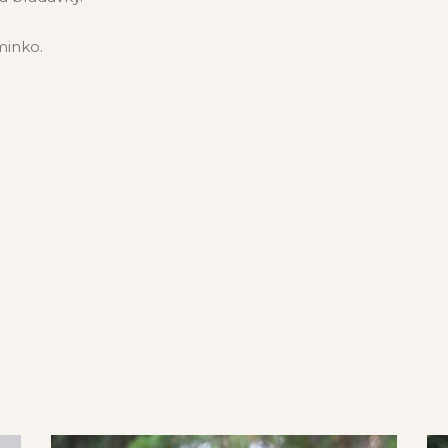
minko.