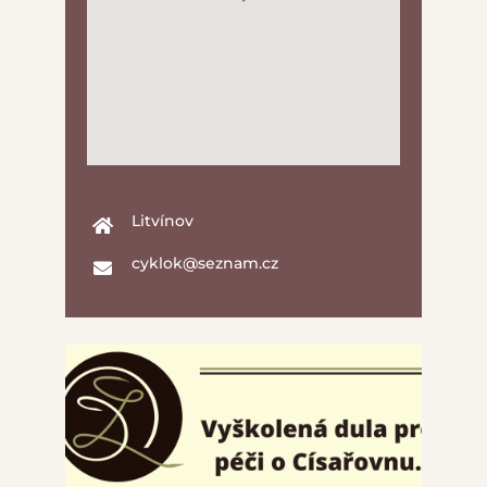
Litvínov
cyklok@seznam.cz