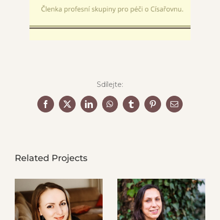
Sdílejte:
Facebook
X
LinkedIn
WhatsApp
Tumblr
Pinterest
Email
Related Projects