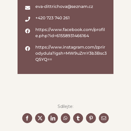
eva-dittrichova@seznam.cz
+420 723 740 261
https://www.facebook.com/profil
e.php?id=61558931466164
https://www.instagram.com/zprir
odydula?igsh=MW9uZmY3b3Bsc3
Q5YQ==
Sdílejte:
Facebook
X
LinkedIn
WhatsApp
Tumblr
Pinterest
Email