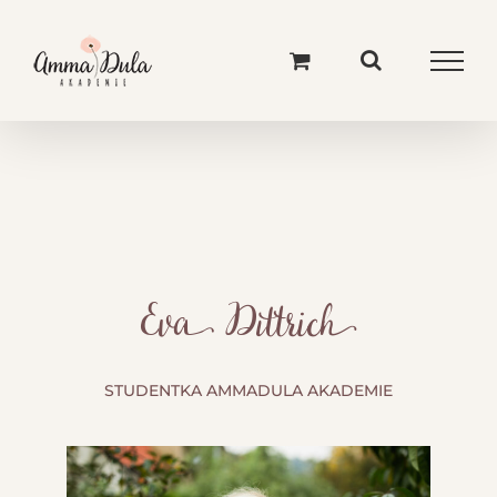
Skip
to
content
Eva Dittrich
STUDENTKA AMMADULA AKADEMIE