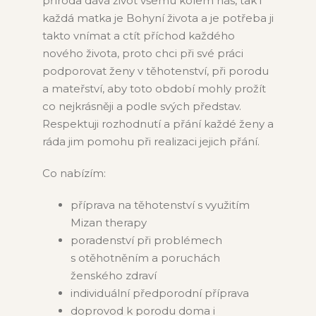
příroda dává život všemu kolem nás, tak i
každá matka je Bohyní života a je potřeba ji
takto vnímat a ctít příchod každého
nového života, proto chci při své práci
podporovat ženy v těhotenství, při porodu
a mateřství, aby toto období mohly prožít
co nejkrásněji a podle svých představ.
Respektuji rozhodnutí a přání každé ženy a
ráda jim pomohu při realizaci jejich přání.
Co nabízím:
příprava na těhotenství s využitím
Mizan therapy
poradenství při problémech
s otěhotněním a poruchách
ženského zdraví
individuální předporodní příprava
doprovod k porodu doma i